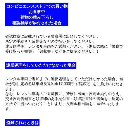
コンビニエンスストアでの買い物
お食事中
荷物の積み下ろし
確認標章が添付された場合
確認標章に記載されている警察署に出頭してください。
所定の手続きと反則金などの支払いをしてください。
違反処理後、レンタル車両をご返却ください。（返却の際に「警察で
受け取った書類」「領収書」などをご提示ください。）
違反処理をしていただけなかった場合
レンタル車両ご返却までに違反処理をしていただけなかった場合、当
社が別に定める駐車違反違約金17,000円（不課税）をご負担いただき
ます。
なお、レンタル車両のご返却後に、警察に出頭・反則金納付のうえ、
交通反則告知書と領収印のある納付書・領収証書等の書類を、所定の
方法でご提示いただくことにより、反則金相当額をご返金いたしま
す。
盗難されたときは