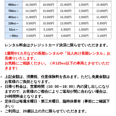
950cc～
16,300円
18,000円
22,400円
2,500円
15,900円
750cc～
14,100円
15,600円
19,400円
2,500円
13,600円
401cc～
11,800円
13,000円
16,200円
2,000円
11,400円
126cc～
9,500円
10,500円
13,000円
2,000円
9,300円
51cc～
4,500円
5,100円
6,300円
1,500円
4,500円
～50cc
3,000円
3,600円
4,600円
1,200円
3,100円
レンタル料金はクレジットカード決済に限らせていただきます。
1週間や1カ月などの長期レンタルや「法人向け長期レンタル」お
見積りいたします。
お気軽にご相談ください。（※125cc以下の車両とさせていただ
きます）
上記金額は、消費税、任意保険料を含みます。ただし免責金額は
お客様のご負担となります。
日帰り料金は、営業時間（10: 00～18: 00）内の貸し出しになり
ますので、お客様のご都合によりご返却が間に合わない場合は、
24時間料金となります。
定休日は毎週水曜日・第三木曜日、臨時休業有（事前にご確認下
さい）
ご利用は、20歳以上の方に限らせていただきます。