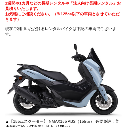
1週間や1カ月などの長期レンタルや「法人向け長期レンタル」お
見積りいたします。
お気軽にご相談ください。（※125cc以下の車両とさせていただ
きます）
現在ご利用いただけるレンタルバイクは下記の車両でございま
す。
▲【155ccスクーター】 NMAX155 ABS（155㏄） 必要免許：普
通自動二輪（AT限定）以上（155cc）