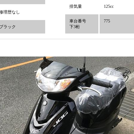
排気量
125cc
修理歴なし
車台番号
775
ブラック
下3桁