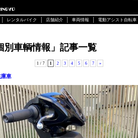
レンタルバイク
店舗紹介
車両情報
電動アシスト自転車
個別車輌情報」記事一覧
1 / 7
1
2
3
4
5
6
7
»
在庫車