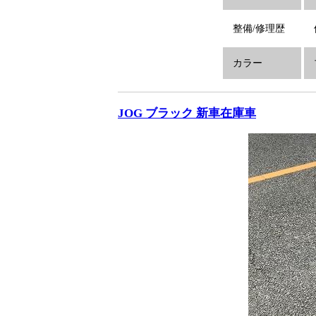
整備/修理歴
カラー
JOG ブラック 新車在庫車