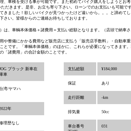
理、車検を受ける事が可能です。また初めてバイク購入をしようとお考
いただきます。是非、お立ち寄り下さい。ローンでのお支払いも可能です
てきました！欲しいバイクが見つかったけど遠いから。。。と諦めてし
下さい。皆様からのご連絡お待ちしております。
）は、車輌本体価格＋諸費用＝支払い総額となります。（店頭で納車さ
用や整備にかかる費用など販売店に支払う「販売店手数料」・自動車重
ことです。「車輌本体価格」のほかに、これらが必要になってきます。
の「諸費用」の合計金額のことです。
JOG ブラック 新車在
支払総額
¥184,000
庫車
保証
あり
台湾/ヤマハ
走行距離
-km
2022年
排気量
50cc
修理歴なし
車台番号
031