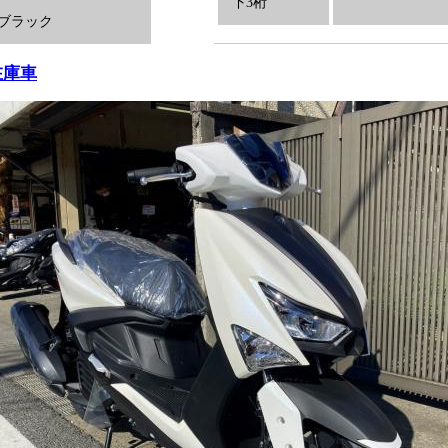
下3桁
ブラック
在庫車