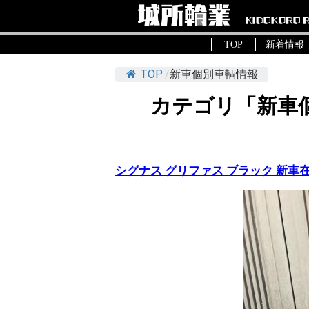
TOP
新着情報
TOP
/
新車個別車輌情報
カテゴリ「新車
シグナス グリファス ブラック 新車