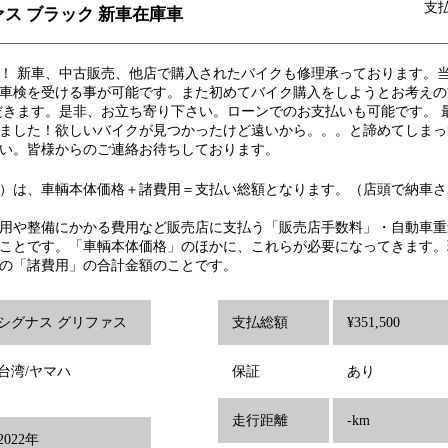
支
ァス ブラック 新車在庫車
！ 新車、中古販売、他店で購入されたバイクも修理承っております。
車検を受ける事が可能です。また初めてバイク購入をしようとお考えの
だきます。是非、お立ち寄り下さい。ローンでのお支払いも可能です。 
ました！欲しいバイクが見つかったけど遠いから。。。と諦めてしまっ
い。皆様からのご連絡お待ちしております。
）は、車輌本体価格＋諸費用＝支払い総額となります。（店頭で納車さ
用や整備にかかる費用など販売店に支払う「販売店手数料」・自動車重
ことです。「車輌本体価格」のほかに、これらが必要になってきます。
の「諸費用」の合計金額のことです。
シグナス グリファス
支払総額
¥351,500
台湾/ヤマハ
保証
あり
走行距離
-km
2022年