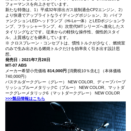
フォーマンスを向上させています。
新たな特徴は、1）平成32年排出ガス規制適合CP2エンジン、2）
より快適でアップライトなライディングポジション、3）バイフ
ァンクションLEDヘッドランプ（Hi-Lo一体）とLEDポジションラ
ンプ、フラッシャーランプ、4）次世代MTシリーズへ進化したス
タイリングなどです。従来からの軽快な操作性、個性的スタイ
ル、上質感などを継承しています。
※ クロスプレーン・コンセプトは、慣性トルクが少なく、燃焼室
のみで生み出される燃焼トルクだけを効率良く引き出す設計思
想。
発売日：2021年7月28日
MT-07 ABS
メーカー希望小売価格
814,000円
[消費税10％含む] （本体価格
740,000円）
パステルダークグレー（グレー） NEW COLOR、ディープパープ
リッシュブルーメタリックC（ブルー） NEW COLOR、マットダ
ークグレーメタリック6（マットダークグレー） NEW COLOR
>>>製品情報はこちら